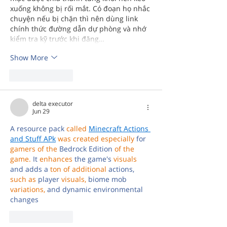
xuống không bị rối mắt. Có đoạn họ nhắc 
chuyện nếu bị chặn thì nên dùng link 
chính thức đường dẫn dự phòng và nhớ 
kiểm tra kỹ trước khi đăng…
Show More
Like
Reply
delta executor
Jun 29
A resource pack 
called 
Minecraft Actions 
and Stuff APk
was created especially 
for 
gamers of the 
Bedrock Edition 
of the 
game.
 It 
enhances 
the game's 
visuals 
and adds a 
ton of additional 
actions, 
such as 
player 
visuals, 
biome mob 
variations, 
and dynamic environmental 
changes
Like
Reply