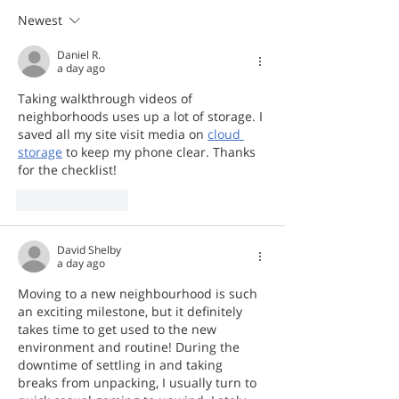
Newest
Daniel R.
a day ago
Taking walkthrough videos of 
neighborhoods uses up a lot of storage. I 
saved all my site visit media on 
cloud 
storage
 to keep my phone clear. Thanks 
for the checklist!
Like
Reply
David Shelby
a day ago
Moving to a new neighbourhood is such 
an exciting milestone, but it definitely 
takes time to get used to the new 
environment and routine! During the 
downtime of settling in and taking 
breaks from unpacking, I usually turn to 