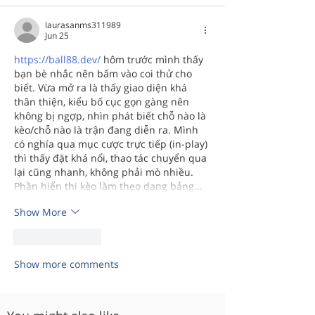
laurasanms311989
Jun 25
https://ball88.dev/
 hôm trước mình thấy 
bạn bè nhắc nên bấm vào coi thử cho 
biết. Vừa mở ra là thấy giao diện khá 
thân thiện, kiểu bố cục gọn gàng nên 
không bị ngợp, nhìn phát biết chỗ nào là 
kèo/chỗ nào là trận đang diễn ra. Mình 
có nghía qua mục cược trực tiếp (in-play) 
thì thấy đặt khá nổi, thao tác chuyển qua 
lại cũng nhanh, không phải mò nhiều. 
Phần hiển thị kèo làm theo dạng bảng…
Show More
Like
Reply
Show more comments