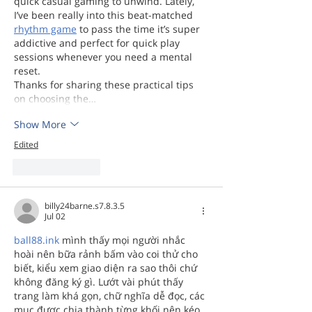
quick casual gaming to unwind. Lately, 
I’ve been really into this beat-matched 
rhythm game
 to pass the time it’s super 
addictive and perfect for quick play 
sessions whenever you need a mental 
reset.
Thanks for sharing these practical tips 
on choosing the…
Show More
Edited
Like
Reply
billy24barne.s7.8.3.5
Jul 02
ball88.ink
 mình thấy mọi người nhắc 
hoài nên bữa rảnh bấm vào coi thử cho 
biết, kiểu xem giao diện ra sao thôi chứ 
không đăng ký gì. Lướt vài phút thấy 
trang làm khá gọn, chữ nghĩa dễ đọc, các 
mục được chia thành từng khối nên kéo 